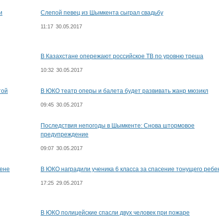
и
Слепой певец из Шымкента сыграл свадьбу
11:17
30.05.2017
В Казахстане опережают российское ТВ по уровню треша
10:32
30.05.2017
той
В ЮКО театр оперы и балета будет развивать жанр мюзикл
09:45
30.05.2017
Последствия непогоды в Шымкенте: Снова штормовое
предупреждение
09:07
30.05.2017
мене
В ЮКО наградили ученика 6 класса за спасение тонущего ребе
17:25
29.05.2017
В ЮКО полицейские спасли двух человек при пожаре