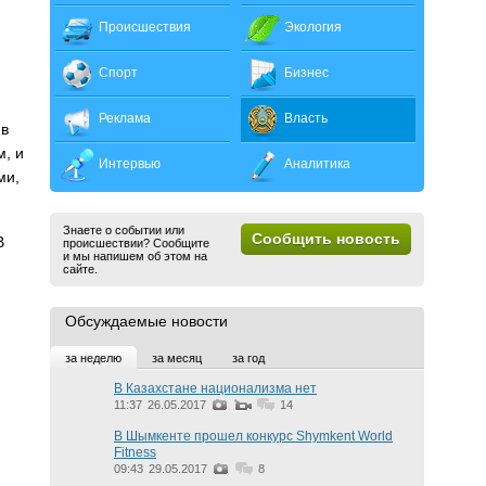
Происшествия
Экология
Спорт
Бизнес
Реклама
Власть
 в
м, и
Интервью
Аналитика
ми,
Знаете о событии или
Сообщить новость
В
происшествии? Сообщите
и мы напишем об этом на
сайте.
Обсуждаемые новости
за неделю
за месяц
за год
В Казахстане национализма нет
11:37
26.05.2017
14
В Шымкенте прошел конкурс Shymkent World
Fitness
09:43
29.05.2017
8