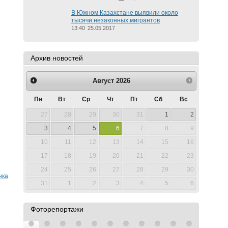
В Южном Казахстане выявили около
тысячи незаконных мигрантов
13:40
25.05.2017
Архив новостей
Август
2026
Пн
Вт
Ср
Чт
Пт
Сб
Вс
27
28
29
30
31
1
2
3
4
5
6
7
8
9
10
11
12
13
14
15
16
17
18
19
20
21
22
23
24
25
26
27
28
29
30
нка
31
1
2
3
4
5
6
Фоторепортажи