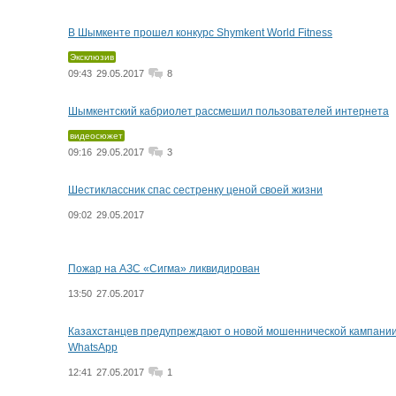
В Шымкенте прошел конкурс Shymkent World Fitness
Эксклюзив
09:43
29.05.2017
8
Шымкентский кабриолет рассмешил пользователей интернета
видеосюжет
09:16
29.05.2017
3
Шестиклассник спас сестренку ценой своей жизни
09:02
29.05.2017
Пожар на АЗС «Сигма» ликвидирован
13:50
27.05.2017
Казахстанцев предупреждают о новой мошеннической кампании
WhatsApp
12:41
27.05.2017
1