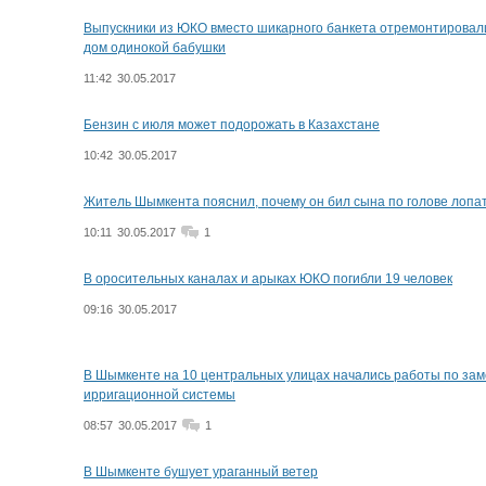
Выпускники из ЮКО вместо шикарного банкета отремонтировал
дом одинокой бабушки
11:42
30.05.2017
Бензин с июля может подорожать в Казахстане
10:42
30.05.2017
Житель Шымкента пояснил, почему он бил сына по голове лопа
10:11
30.05.2017
1
В оросительных каналах и арыках ЮКО погибли 19 человек
09:16
30.05.2017
В Шымкенте на 10 центральных улицах начались работы по за
ирригационной системы
08:57
30.05.2017
1
В Шымкенте бушует ураганный ветер