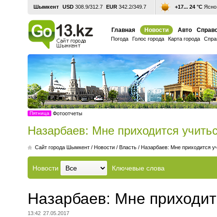
Шымкент
USD
308.9/312.7
EUR
342.2/349.7
+17... 24 °С
Ясно,
Главная
Новости
Авто
Справо
Погода
Голос города
Карта города
Спра
Пятница
Фотоотчеты
Назарбаев: Мне приходится учитьс
Cайт города Шымкент
/
Новости
/
Власть
/
Назарбаев: Мне приходится уч
Новости
Ключевые слова
Назарбаев: Мне приходит
13:42
27.05.2017