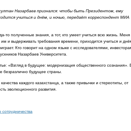
султан Назарбаев признался: чтобы быть Президентом, ему
ходится учиться и днём, и ночью, передаёт корреспондент МИА
да-то полученные знания, а тот, кто умеет учиться всю жизнь. Меня
ь им и выдерживать требования времени, приходится учиться и днё
выиграет. Кто говорит на одном языке с исследователями, инвестора
пускников Назарбаев Университета.
татье: «Взгляд в будущее: модернизация общественного сознания». 
не безразлично будущее страны.
качества каждого казахстанца, а также привычки и стереотипы, от
сть эволюционного развития.
о сотрудничества