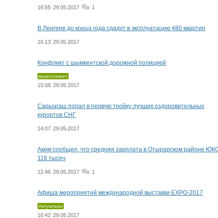
16:55
29.05.2017
1
В Ленгере до конца года сдадут в эксплуатацию 480 квартир
16:13
29.05.2017
Конфликт с шымкентской дорожной полицией
видеосюжет
15:09
29.05.2017
Сарыагаш попал в первую тройку лучших оздоровительных
курортов СНГ
14:07
29.05.2017
Аким сообщил, что средняя зарплата в Отырарском районе ЮКО
118 тысяч
12:46
29.05.2017
1
Афиша мероприятий международной выставки EXPO-2017
Актуально
10:42
29.05.2017