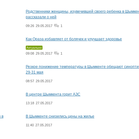
Родственники женщины, изувечившей своего ребенка в Шымкен
рассказали о ней
09:26
29.05.2017
1
Как Ораза избавляет от болячек и улучшает здоровье
Актуально
09:08
29.05.2017
1
Резкое понижение температуры в Шымкенте обещают синопти
29-31 мая
08:57
29.05.2017
В центре Шымкента горит АЗС
13:18
27.05.2017
 в
В Шымкенте снизились цены на жилье
11:40
27.05.2017