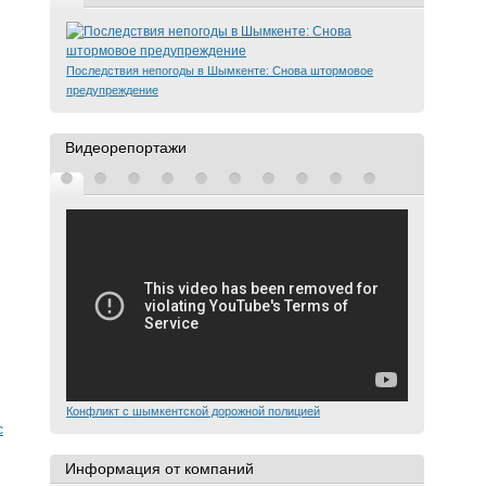
Последствия непогоды в Шымкенте: Снова штормовое
предупреждение
Видеорепортажи
Конфликт с шымкентской дорожной полицией
с
Информация от компаний