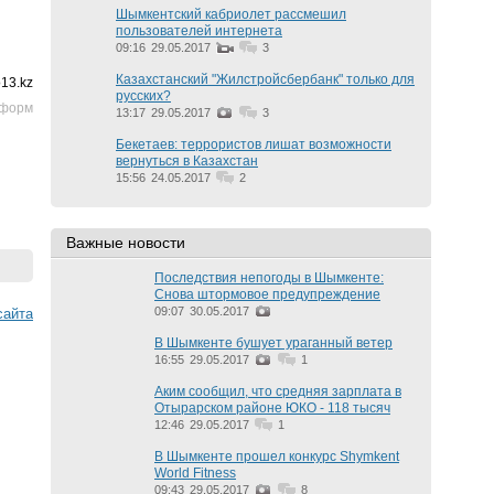
Шымкентский кабриолет рассмешил
пользователей интернета
09:16
29.05.2017
3
Казахстанский "Жилстройсбербанк" только для
13.kz
русских?
нформ
13:17
29.05.2017
3
Бекетаев: террористов лишат возможности
вернуться в Казахстан
15:56
24.05.2017
2
Важные новости
Последствия непогоды в Шымкенте:
Снова штормовое предупреждение
09:07
30.05.2017
cайта
В Шымкенте бушует ураганный ветер
16:55
29.05.2017
1
Аким сообщил, что средняя зарплата в
Отырарском районе ЮКО - 118 тысяч
12:46
29.05.2017
1
В Шымкенте прошел конкурс Shymkent
World Fitness
09:43
29.05.2017
8