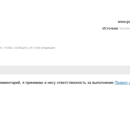
www.go
Источник:
Кази
er, чтобы сообщить об этом редакции
омментарий, я принимаю и несу ответственность за выполнение
Правил 